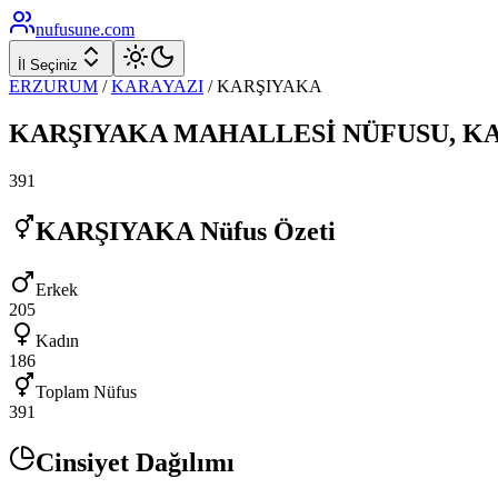
nufusune
.com
İl Seçiniz
ERZURUM
/
KARAYAZI
/
KARŞIYAKA
KARŞIYAKA
MAHALLESİ NÜFUSU,
KA
391
KARŞIYAKA
Nüfus Özeti
Erkek
205
Kadın
186
Toplam Nüfus
391
Cinsiyet Dağılımı