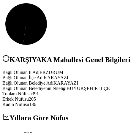
KARŞIYAKA
Mahallesi Genel Bilgileri
Bağlı Olunan İl Adı
ERZURUM
Bağlı Olunan İlçe Adı
KARAYAZI
Bağlı Olunan Belediye Adı
KARAYAZI
Bağlı Olunan Belediyenin Niteliği
BÜYÜKŞEHİR İLÇE
Toplam Nüfusu
391
Erkek Nüfusu
205
Kadın Nüfusu
186
Yıllara Göre Nüfus