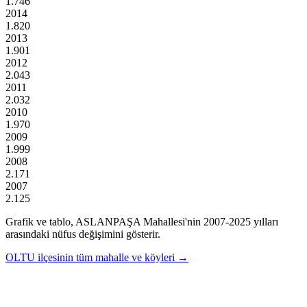
1.746
2014
1.820
2013
1.901
2012
2.043
2011
2.032
2010
1.970
2009
1.999
2008
2.171
2007
2.125
Grafik ve tablo,
ASLANPAŞA
Mahallesi'nin
2007
-
2025
yılları
arasındaki nüfus değişimini gösterir.
OLTU
ilçesinin tüm mahalle ve köyleri →