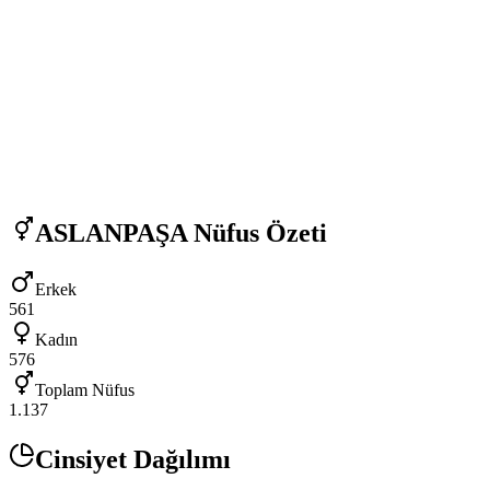
ASLANPAŞA
Nüfus Özeti
Erkek
561
Kadın
576
Toplam Nüfus
1.137
Cinsiyet Dağılımı