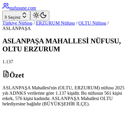
nufusune
.com
İl Seçiniz
Türkiye Nüfusu
/
ERZURUM
Nüfusu
/
OLTU
Nüfusu
/
ASLANPAŞA
ASLANPAŞA
MAHALLESİ NÜFUSU,
OLTU
ERZURUM
1.137
Özet
ASLANPAŞA Mahallesi'nin (OLTU, ERZURUM) nüfusu 2025
yılı ADNKS verilerine göre 1.137 kişidir. Bu nüfusun 561 kişisi
erkek, 576 kişisi kadındır. ASLANPAŞA Mahallesi OLTU
belediyesine bağlıdır (BÜYÜKŞEHİR İLÇE).