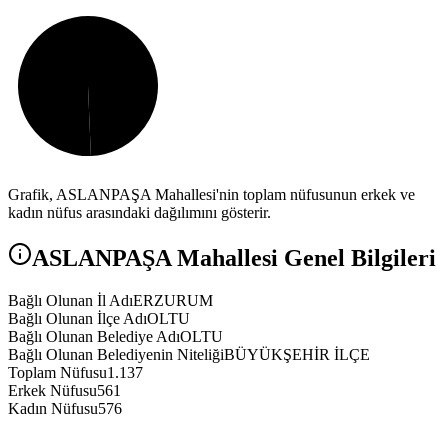
Grafik,
ASLANPAŞA
Mahallesi'nin toplam nüfusunun erkek ve
kadın nüfus arasındaki dağılımını gösterir.
ASLANPAŞA
Mahallesi Genel Bilgileri
Bağlı Olunan İl Adı
ERZURUM
Bağlı Olunan İlçe Adı
OLTU
Bağlı Olunan Belediye Adı
OLTU
Bağlı Olunan Belediyenin Niteliği
BÜYÜKŞEHİR İLÇE
Toplam Nüfusu
1.137
Erkek Nüfusu
561
Kadın Nüfusu
576