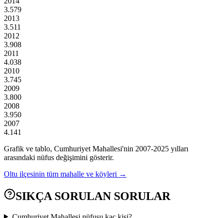
2014
3.579
2013
3.511
2012
3.908
2011
4.038
2010
3.745
2009
3.800
2008
3.950
2007
4.141
Grafik ve tablo,
Cumhuriyet
Mahallesi'nin
2007
-
2025
yılları
arasındaki nüfus değişimini gösterir.
Oltu
ilçesinin tüm mahalle ve köyleri →
SIKÇA SORULAN SORULAR
Cumhuriyet Mahallesi nüfusu kaç kişi?