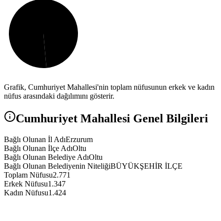
Grafik,
Cumhuriyet
Mahallesi'nin toplam nüfusunun erkek ve kadın
nüfus arasındaki dağılımını gösterir.
Cumhuriyet
Mahallesi Genel Bilgileri
Bağlı Olunan İl Adı
Erzurum
Bağlı Olunan İlçe Adı
Oltu
Bağlı Olunan Belediye Adı
Oltu
Bağlı Olunan Belediyenin Niteliği
BÜYÜKŞEHİR İLÇE
Toplam Nüfusu
2.771
Erkek Nüfusu
1.347
Kadın Nüfusu
1.424