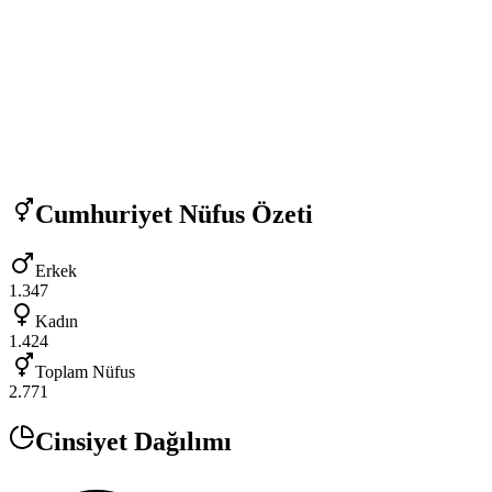
Cumhuriyet
Nüfus Özeti
Erkek
1.347
Kadın
1.424
Toplam Nüfus
2.771
Cinsiyet Dağılımı