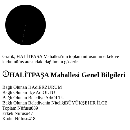
Grafik,
HALİTPAŞA
Mahallesi'nin toplam nüfusunun erkek ve
kadın nüfus arasındaki dağılımını gösterir.
HALİTPAŞA
Mahallesi Genel Bilgileri
Bağlı Olunan İl Adı
ERZURUM
Bağlı Olunan İlçe Adı
OLTU
Bağlı Olunan Belediye Adı
OLTU
Bağlı Olunan Belediyenin Niteliği
BÜYÜKŞEHİR İLÇE
Toplam Nüfusu
889
Erkek Nüfusu
471
Kadın Nüfusu
418