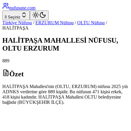
nufusune
.com
İl Seçiniz
Türkiye Nüfusu
/
ERZURUM
Nüfusu
/
OLTU
Nüfusu
/
HALİTPAŞA
HALİTPAŞA
MAHALLESİ NÜFUSU,
OLTU
ERZURUM
889
Özet
HALİTPAŞA Mahallesi'nin (OLTU, ERZURUM) nüfusu 2025 yılı
ADNKS verilerine göre 889 kişidir. Bu nüfusun 471 kişisi erkek,
418 kişisi kadındır. HALİTPAŞA Mahallesi OLTU belediyesine
bağlıdır (BÜYÜKŞEHİR İLÇE).