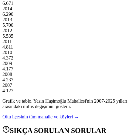
6.671
2014
6.290
2013
5.700
2012
5.535
2011
4.811
2010
4.372
2009
4.177
2008
4.237
2007
4.127
Grafik ve tablo,
Yasin Haşimoğlu
Mahallesi'nin
2007
-
2025
yılları
arasındaki nüfus değişimini gösterir.
Oltu
ilçesinin tüm mahalle ve köyleri →
SIKÇA SORULAN SORULAR