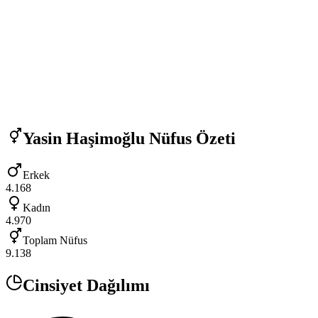
Yasin Haşimoğlu
Nüfus Özeti
Erkek
4.168
Kadın
4.970
Toplam Nüfus
9.138
Cinsiyet Dağılımı