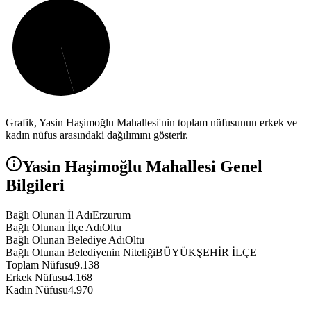
Grafik,
Yasin Haşimoğlu
Mahallesi'nin toplam nüfusunun erkek ve
kadın nüfus arasındaki dağılımını gösterir.
Yasin Haşimoğlu
Mahallesi Genel
Bilgileri
Bağlı Olunan İl Adı
Erzurum
Bağlı Olunan İlçe Adı
Oltu
Bağlı Olunan Belediye Adı
Oltu
Bağlı Olunan Belediyenin Niteliği
BÜYÜKŞEHİR İLÇE
Toplam Nüfusu
9.138
Erkek Nüfusu
4.168
Kadın Nüfusu
4.970