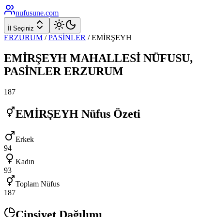
nufusune
.com
İl Seçiniz
ERZURUM
/
PASİNLER
/
EMİRŞEYH
EMİRŞEYH
MAHALLESİ NÜFUSU,
PASİNLER
ERZURUM
187
EMİRŞEYH
Nüfus Özeti
Erkek
94
Kadın
93
Toplam Nüfus
187
Cinsiyet Dağılımı