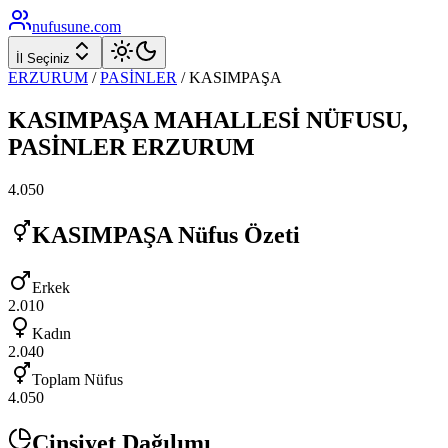
nufusune
.com
İl Seçiniz
ERZURUM
/
PASİNLER
/
KASIMPAŞA
KASIMPAŞA
MAHALLESİ NÜFUSU,
PASİNLER
ERZURUM
4.050
KASIMPAŞA
Nüfus Özeti
Erkek
2.010
Kadın
2.040
Toplam Nüfus
4.050
Cinsiyet Dağılımı