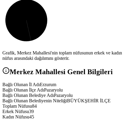
Grafik,
Merkez
Mahallesi'nin toplam nüfusunun erkek ve kadın
nüfus arasındaki dağılımını gösterir.
Merkez
Mahallesi Genel Bilgileri
Bağlı Olunan İl Adı
Erzurum
Bağlı Olunan İlçe Adı
Pazaryolu
Bağlı Olunan Belediye Adı
Pazaryolu
Bağlı Olunan Belediyenin Niteliği
BÜYÜKŞEHİR İLÇE
Toplam Nüfusu
84
Erkek Nüfusu
39
Kadın Nüfusu
45