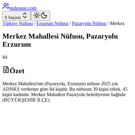
nufusune
.com
İl Seçiniz
Türkiye Nüfusu
/
Erzurum
Nüfusu
/
Pazaryolu
Nüfusu
/
Merkez
Merkez
Mahallesi Nüfusu,
Pazaryolu
Erzurum
84
Özet
Merkez Mahallesi'nin (Pazaryolu, Erzurum) nüfusu 2025 yılı
ADNKS verilerine göre 84 kişidir. Bu nüfusun 39 kişisi erkek, 45
kişisi kadındır. Merkez Mahallesi Pazaryolu belediyesine bağlıdır
(BÜYÜKŞEHİR İLÇE).