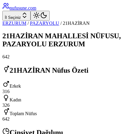
nufusune
.com
İl Seçiniz
ERZURUM
/
PAZARYOLU
/
21HAZİRAN
21HAZİRAN
MAHALLESİ NÜFUSU,
PAZARYOLU
ERZURUM
642
21HAZİRAN
Nüfus Özeti
Erkek
316
Kadın
326
Toplam Nüfus
642
Cinsiyet Dağılımı