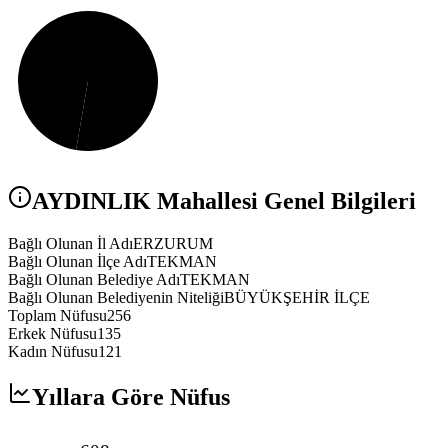
AYDINLIK
Mahallesi Genel Bilgileri
Bağlı Olunan İl Adı
ERZURUM
Bağlı Olunan İlçe Adı
TEKMAN
Bağlı Olunan Belediye Adı
TEKMAN
Bağlı Olunan Belediyenin Niteliği
BÜYÜKŞEHİR İLÇE
Toplam Nüfusu
256
Erkek Nüfusu
135
Kadın Nüfusu
121
Yıllara Göre Nüfus