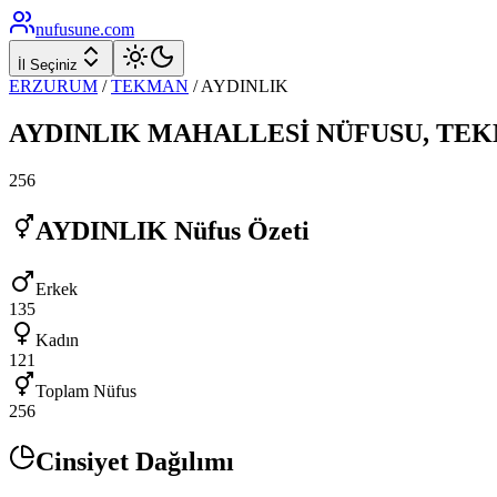
nufusune
.com
İl Seçiniz
ERZURUM
/
TEKMAN
/
AYDINLIK
AYDINLIK
MAHALLESİ NÜFUSU,
TEK
256
AYDINLIK
Nüfus Özeti
Erkek
135
Kadın
121
Toplam Nüfus
256
Cinsiyet Dağılımı