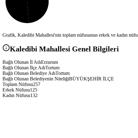
Grafik,
Kaledibi
Mahallesi'nin toplam nüfusunun erkek ve kadın nüfus 
Kaledibi
Mahallesi Genel Bilgileri
Bağlı Olunan İl Adı
Erzurum
Bağlı Olunan İlçe Adı
Tortum
Bağlı Olunan Belediye Adı
Tortum
Bağlı Olunan Belediyenin Niteliği
BÜYÜKŞEHİR İLÇE
Toplam Nüfusu
257
Erkek Nüfusu
125
Kadın Nüfusu
132