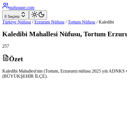
nufusune
.com
İl Seçiniz
Türkiye Nüfusu
/
Erzurum
Nüfusu
/
Tortum
Nüfusu
/
Kaledibi
Kaledibi
Mahallesi Nüfusu,
Tortum
Erzur
257
Özet
Kaledibi Mahallesi'nin (Tortum, Erzurum) nüfusu 2025 yılı ADNKS veri
(BÜYÜKŞEHİR İLÇE).