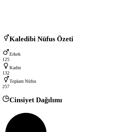
Kaledibi
Nüfus Özeti
Erkek
125
Kadın
132
Toplam Nüfus
257
Cinsiyet Dağılımı