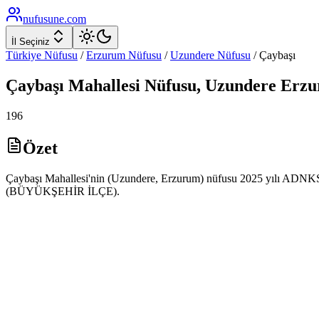
nufusune
.com
İl Seçiniz
Türkiye Nüfusu
/
Erzurum
Nüfusu
/
Uzundere
Nüfusu
/
Çaybaşı
Çaybaşı
Mahallesi Nüfusu,
Uzundere
Erz
196
Özet
Çaybaşı Mahallesi'nin (Uzundere, Erzurum) nüfusu 2025 yılı ADNKS ver
(BÜYÜKŞEHİR İLÇE).