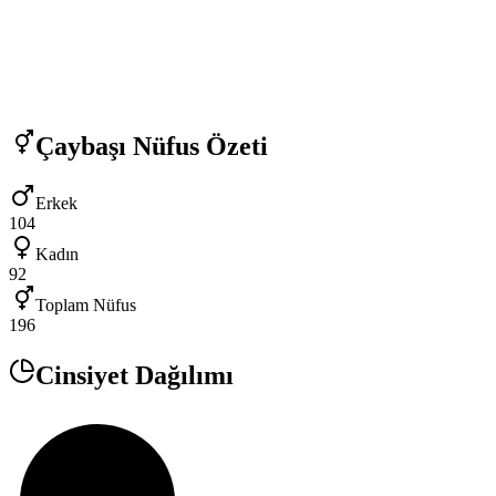
Çaybaşı
Nüfus Özeti
Erkek
104
Kadın
92
Toplam Nüfus
196
Cinsiyet Dağılımı