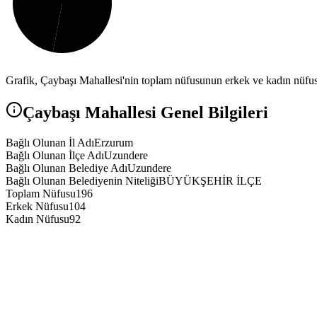
Grafik,
Çaybaşı
Mahallesi'nin toplam nüfusunun erkek ve kadın nüfus a
Çaybaşı
Mahallesi Genel Bilgileri
Bağlı Olunan İl Adı
Erzurum
Bağlı Olunan İlçe Adı
Uzundere
Bağlı Olunan Belediye Adı
Uzundere
Bağlı Olunan Belediyenin Niteliği
BÜYÜKŞEHİR İLÇE
Toplam Nüfusu
196
Erkek Nüfusu
104
Kadın Nüfusu
92