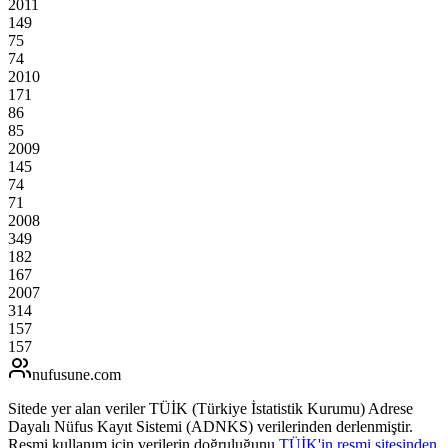
2011
149
75
74
2010
171
86
85
2009
145
74
71
2008
349
182
167
2007
314
157
157
nufusune
.com
Sitede yer alan veriler TÜİK (Türkiye İstatistik Kurumu) Adrese
Dayalı Nüfus Kayıt Sistemi (ADNKS) verilerinden derlenmiştir.
Resmi kullanım için verilerin doğruluğunu
TÜİK'in resmi sitesinden