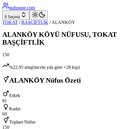
nufusune
.com
İl Seçiniz
TOKAT
/
BAŞÇİFTLİK
/
ALANKÖY
ALANKÖY
KÖYÜ NÜFUSU,
TOKAT
BAŞÇİFTLİK
150
%
22,95
artış
(önceki yıla göre
+
28
kişi)
ALANKÖY
Nüfus Özeti
Erkek
81
Kadın
69
Toplam Nüfus
150