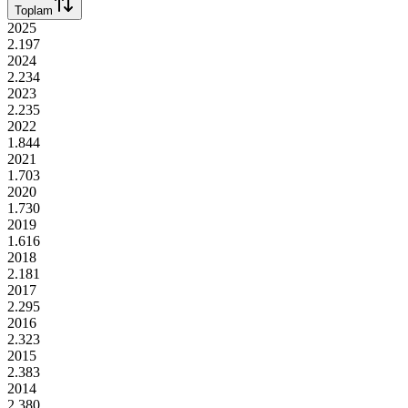
Toplam
2025
2.197
2024
2.234
2023
2.235
2022
1.844
2021
1.703
2020
1.730
2019
1.616
2018
2.181
2017
2.295
2016
2.323
2015
2.383
2014
2.380