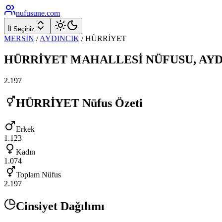
nufusune
.com
İl Seçiniz
MERSİN
/
AYDINCIK
/
HÜRRİYET
HÜRRİYET
MAHALLESİ NÜFUSU,
AYD
2.197
HÜRRİYET
Nüfus Özeti
Erkek
1.123
Kadın
1.074
Toplam Nüfus
2.197
Cinsiyet Dağılımı