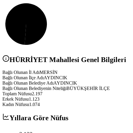
HÜRRİYET
Mahallesi Genel Bilgileri
Bağlı Olunan İl Adı
MERSİN
Bağlı Olunan İlçe Adı
AYDINCIK
Bağlı Olunan Belediye Adı
AYDINCIK
Bağlı Olunan Belediyenin Niteliği
BÜYÜKŞEHİR İLÇE
Toplam Nüfusu
2.197
Erkek Nüfusu
1.123
Kadın Nüfusu
1.074
Yıllara Göre Nüfus