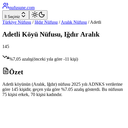
nufusune
.com
İl Seçiniz
Türkiye Nüfusu
/
Iğdır
Nüfusu
/
Aralık
Nüfusu
/
Adetli
Adetli
Köyü Nüfusu,
Iğdır
Aralık
145
%
7,05
azalış
(önceki yıla göre
-11
kişi)
Özet
Adetli köyünün (Aralık, Iğdır) nüfusu 2025 yılı ADNKS verilerine
göre 145 kişidir, geçen yıla göre %7.05 azalış gösterdi. Bu nüfusun
75 kişisi erkek, 70 kişisi kadındır.