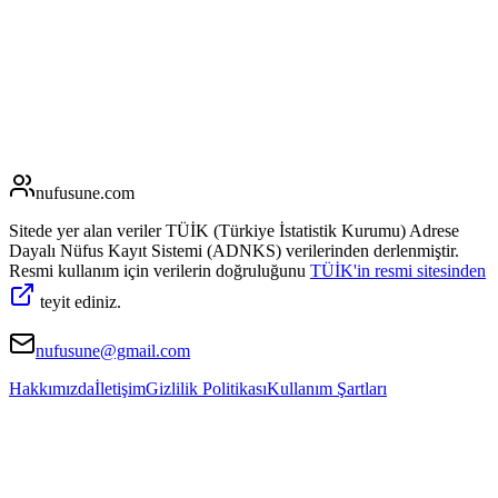
nufusune
.com
Sitede yer alan veriler TÜİK (Türkiye İstatistik Kurumu) Adrese
Dayalı Nüfus Kayıt Sistemi (ADNKS) verilerinden derlenmiştir.
Resmi kullanım için verilerin doğruluğunu
TÜİK'in resmi sitesinden
teyit ediniz.
nufusune@gmail.com
Hakkımızda
İletişim
Gizlilik Politikası
Kullanım Şartları