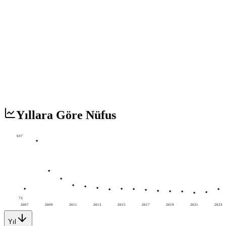
Yıllara Göre Nüfus
937
73
2007
2009
2011
2013
2015
2017
2019
2021
2023
Yıl