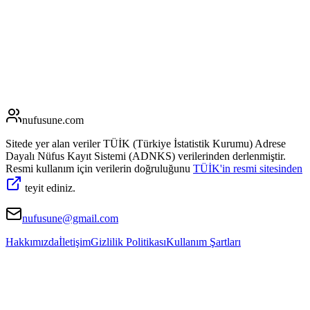
nufusune
.com
Sitede yer alan veriler TÜİK (Türkiye İstatistik Kurumu) Adrese
Dayalı Nüfus Kayıt Sistemi (ADNKS) verilerinden derlenmiştir.
Resmi kullanım için verilerin doğruluğunu
TÜİK'in resmi sitesinden
teyit ediniz.
nufusune@gmail.com
Hakkımızda
İletişim
Gizlilik Politikası
Kullanım Şartları