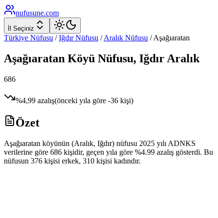
nufusune
.com
İl Seçiniz
Türkiye Nüfusu
/
Iğdır
Nüfusu
/
Aralık
Nüfusu
/
Aşağıaratan
Aşağıaratan
Köyü Nüfusu,
Iğdır
Aralık
686
%
4,99
azalış
(önceki yıla göre
-36
kişi)
Özet
Aşağıaratan köyünün (Aralık, Iğdır) nüfusu 2025 yılı ADNKS
verilerine göre 686 kişidir, geçen yıla göre %4.99 azalış gösterdi. Bu
nüfusun 376 kişisi erkek, 310 kişisi kadındır.