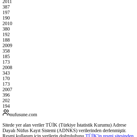
2011
387
197
190
2010
380
192
188
2009
358
185
173
2008
343
170
173
2007
396
202
194
nufusune
.com
Sitede yer alan veriler TÜİK (Türkiye İstatistik Kurumu) Adrese
Dayalı Nüfus Kayıt Sistemi (ADNKS) verilerinden derlenmiştir.
Resmi kullanım için verilerin doğruluğunu
TÜİK'in resmi sitesinden