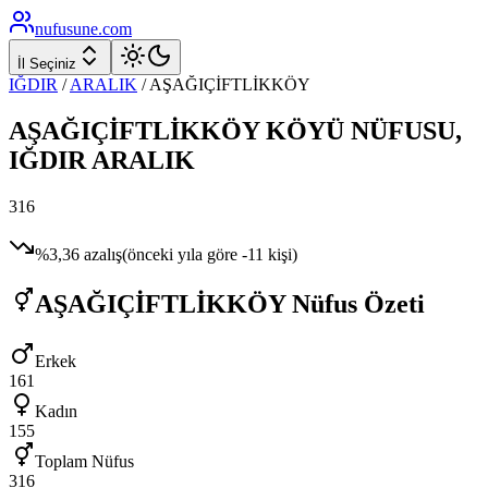
nufusune
.com
İl Seçiniz
IĞDIR
/
ARALIK
/
AŞAĞIÇİFTLİKKÖY
AŞAĞIÇİFTLİKKÖY
KÖYÜ NÜFUSU,
IĞDIR
ARALIK
316
%
3,36
azalış
(önceki yıla göre
-11
kişi)
AŞAĞIÇİFTLİKKÖY
Nüfus Özeti
Erkek
161
Kadın
155
Toplam Nüfus
316