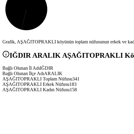
Grafik,
AŞAĞITOPRAKLI
köyünün toplam nüfusunun erkek ve kadın
IĞDIR
ARALIK
AŞAĞITOPRAKLI
Köy
Bağlı Olunan İl Adı
IĞDIR
Bağlı Olunan İlçe Adı
ARALIK
AŞAĞITOPRAKLI Toplam Nüfusu
341
AŞAĞITOPRAKLI Erkek Nüfusu
183
AŞAĞITOPRAKLI Kadın Nüfusu
158