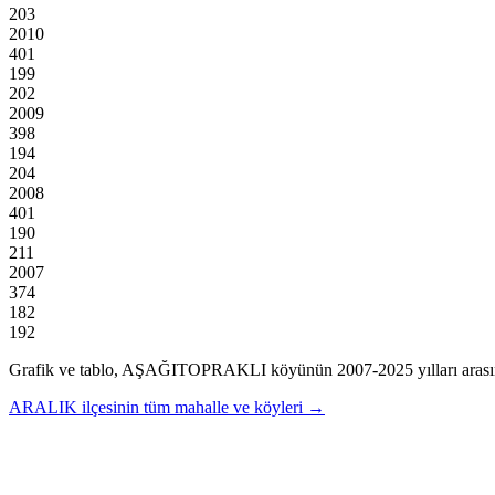
203
2010
401
199
202
2009
398
194
204
2008
401
190
211
2007
374
182
192
Grafik ve tablo,
AŞAĞITOPRAKLI
köyünün
2007
-
2025
yılları aras
ARALIK
ilçesinin tüm mahalle ve köyleri →