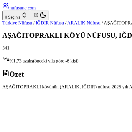
nufusune
.com
İl Seçiniz
Türkiye Nüfusu
/
IĞDIR
Nüfusu
/
ARALIK
Nüfusu
/
AŞAĞITOPR
AŞAĞITOPRAKLI
KÖYÜ NÜFUSU,
IĞD
341
%
1,73
azalış
(önceki yıla göre
-6
kişi)
Özet
AŞAĞITOPRAKLI köyünün (ARALIK, IĞDIR) nüfusu 2025 yılı ADNKS ver