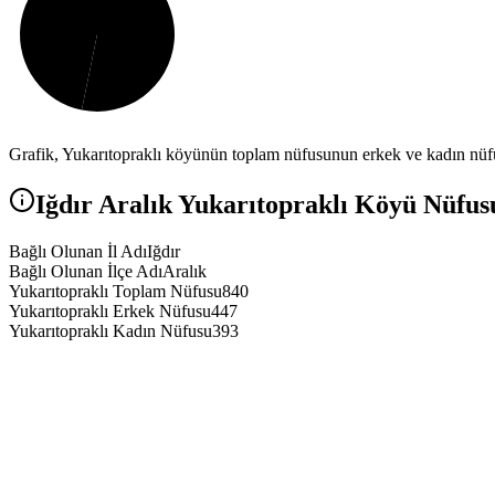
Grafik,
Yukarıtopraklı
köyünün toplam nüfusunun erkek ve kadın nüfus 
Iğdır
Aralık
Yukarıtopraklı
Köyü Nüfusu 
Bağlı Olunan İl Adı
Iğdır
Bağlı Olunan İlçe Adı
Aralık
Yukarıtopraklı Toplam Nüfusu
840
Yukarıtopraklı Erkek Nüfusu
447
Yukarıtopraklı Kadın Nüfusu
393