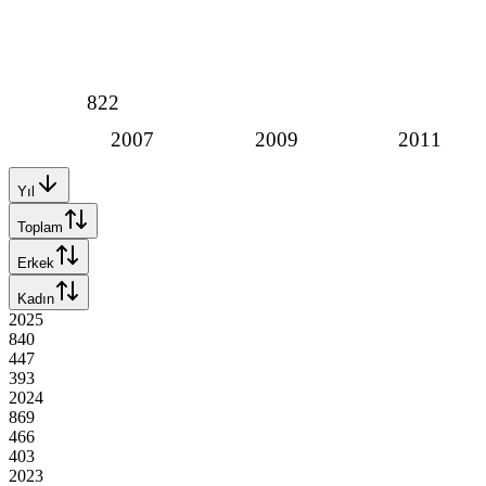
822
2007
2009
2011
Yıl
Toplam
Erkek
Kadın
2025
840
447
393
2024
869
466
403
2023