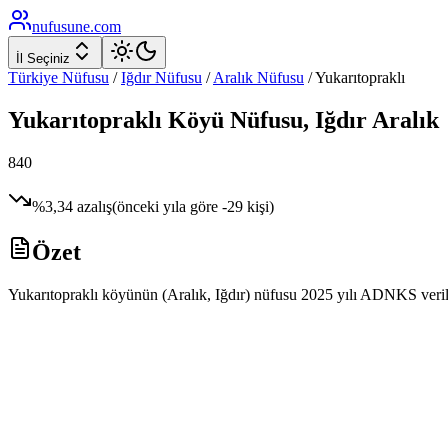
nufusune
.com
İl Seçiniz
Türkiye Nüfusu
/
Iğdır
Nüfusu
/
Aralık
Nüfusu
/
Yukarıtopraklı
Yukarıtopraklı
Köyü Nüfusu,
Iğdır
Aralık
840
%
3,34
azalış
(önceki yıla göre
-29
kişi)
Özet
Yukarıtopraklı köyünün (Aralık, Iğdır) nüfusu 2025 yılı ADNKS veriler