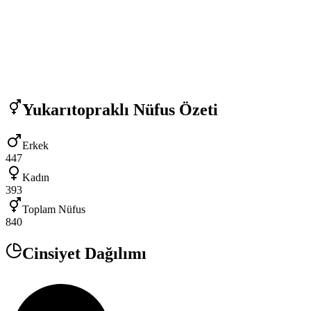
Yukarıtopraklı
Nüfus Özeti
Erkek
447
Kadın
393
Toplam Nüfus
840
Cinsiyet Dağılımı