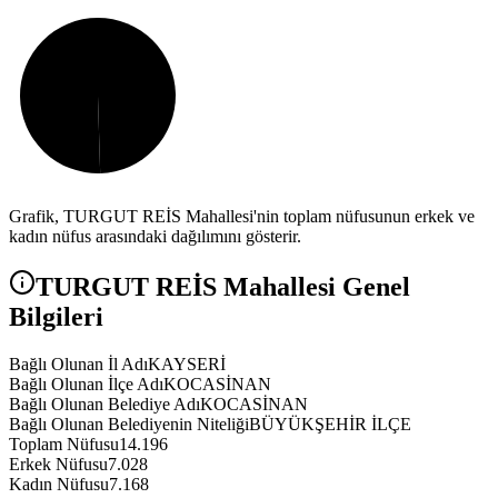
Grafik,
TURGUT REİS
Mahallesi'nin toplam nüfusunun erkek ve
kadın nüfus arasındaki dağılımını gösterir.
TURGUT REİS
Mahallesi Genel
Bilgileri
Bağlı Olunan İl Adı
KAYSERİ
Bağlı Olunan İlçe Adı
KOCASİNAN
Bağlı Olunan Belediye Adı
KOCASİNAN
Bağlı Olunan Belediyenin Niteliği
BÜYÜKŞEHİR İLÇE
Toplam Nüfusu
14.196
Erkek Nüfusu
7.028
Kadın Nüfusu
7.168