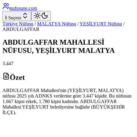
nufusune
.com
İl Seçiniz
Türkiye Nüfusu
/
MALATYA
Nüfusu
/
YEŞİLYURT
Nüfusu
/
ABDULGAFFAR
ABDULGAFFAR
MAHALLESİ
NÜFUSU,
YEŞİLYURT
MALATYA
3.447
Özet
ABDULGAFFAR Mahallesi'nin (YEŞİLYURT, MALATYA)
nüfusu 2025 yılı ADNKS verilerine göre 3.447 kişidir. Bu nüfusun
1.667 kişisi erkek, 1.780 kişisi kadındır. ABDULGAFFAR
Mahallesi YEŞİLYURT belediyesine bağlıdır (BÜYÜKŞEHİR
İLÇE).