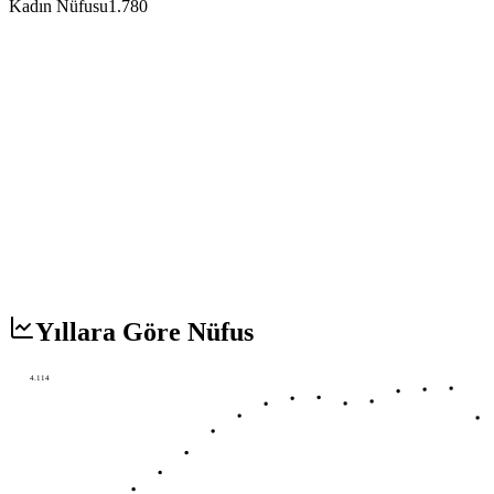
Kadın Nüfusu
1.780
Yıllara Göre Nüfus
4.114