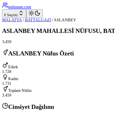
nufusune
.com
İl Seçiniz
MALATYA
/
BATTALGAZİ
/
ASLANBEY
ASLANBEY
MAHALLESİ NÜFUSU,
BA
3.459
ASLANBEY
Nüfus Özeti
Erkek
1.728
Kadın
1.731
Toplam Nüfus
3.459
Cinsiyet Dağılımı