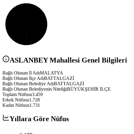
ASLANBEY
Mahallesi Genel Bilgileri
Bağlı Olunan İl Adı
MALATYA
Bağlı Olunan İlçe Adı
BATTALGAZİ
Bağlı Olunan Belediye Adı
BATTALGAZİ
Bağlı Olunan Belediyenin Niteliği
BÜYÜKŞEHİR İLÇE
Toplam Nüfusu
3.459
Erkek Nüfusu
1.728
Kadın Nüfusu
1.731
Yıllara Göre Nüfus