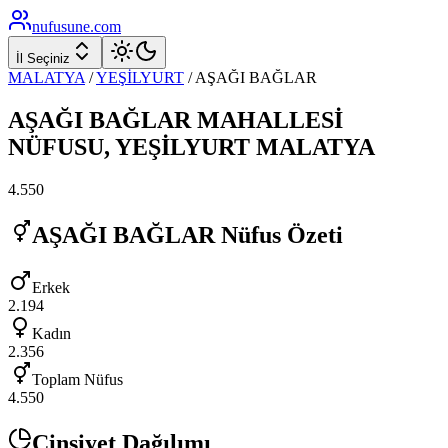
nufusune
.com
İl Seçiniz
MALATYA
/
YEŞİLYURT
/
AŞAĞI BAĞLAR
AŞAĞI BAĞLAR
MAHALLESİ
NÜFUSU,
YEŞİLYURT
MALATYA
4.550
AŞAĞI BAĞLAR
Nüfus Özeti
Erkek
2.194
Kadın
2.356
Toplam Nüfus
4.550
Cinsiyet Dağılımı