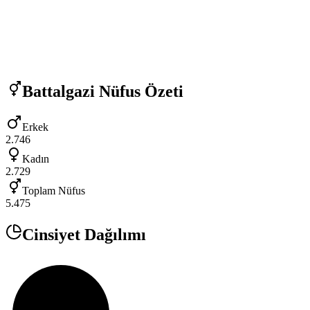
Battalgazi
Nüfus Özeti
Erkek
2.746
Kadın
2.729
Toplam Nüfus
5.475
Cinsiyet Dağılımı