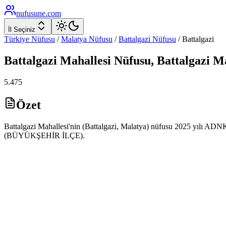
nufusune
.com
İl Seçiniz
Türkiye Nüfusu
/
Malatya
Nüfusu
/
Battalgazi
Nüfusu
/
Battalgazi
Battalgazi
Mahallesi Nüfusu,
Battalgazi
Ma
5.475
Özet
Battalgazi Mahallesi'nin (Battalgazi, Malatya) nüfusu 2025 yılı ADNKS 
(BÜYÜKŞEHİR İLÇE).