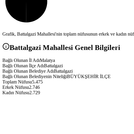
Grafik,
Battalgazi
Mahallesi'nin toplam nüfusunun erkek ve kadın nüfus
Battalgazi
Mahallesi Genel Bilgileri
Bağlı Olunan İl Adı
Malatya
Bağlı Olunan İlçe Adı
Battalgazi
Bağlı Olunan Belediye Adı
Battalgazi
Bağlı Olunan Belediyenin Niteliği
BÜYÜKŞEHİR İLÇE
Toplam Nüfusu
5.475
Erkek Nüfusu
2.746
Kadın Nüfusu
2.729