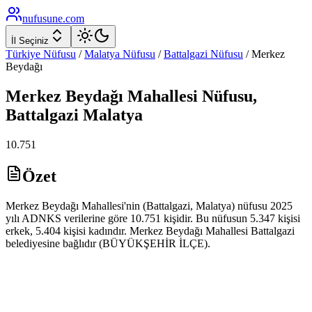
nufusune
.com
İl Seçiniz
Türkiye Nüfusu
/
Malatya
Nüfusu
/
Battalgazi
Nüfusu
/
Merkez
Beydağı
Merkez Beydağı
Mahallesi Nüfusu,
Battalgazi
Malatya
10.751
Özet
Merkez Beydağı Mahallesi'nin (Battalgazi, Malatya) nüfusu 2025
yılı ADNKS verilerine göre 10.751 kişidir. Bu nüfusun 5.347 kişisi
erkek, 5.404 kişisi kadındır. Merkez Beydağı Mahallesi Battalgazi
belediyesine bağlıdır (BÜYÜKŞEHİR İLÇE).