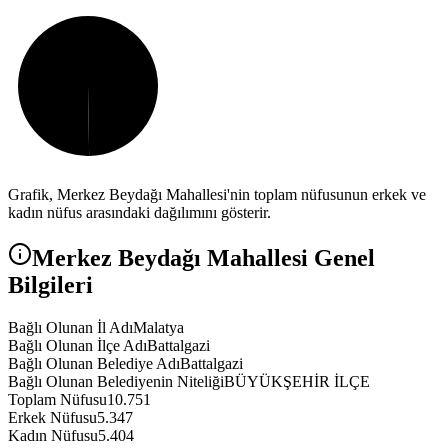
Grafik,
Merkez Beydağı
Mahallesi'nin toplam nüfusunun erkek ve
kadın nüfus arasındaki dağılımını gösterir.
Merkez Beydağı
Mahallesi Genel
Bilgileri
Bağlı Olunan İl Adı
Malatya
Bağlı Olunan İlçe Adı
Battalgazi
Bağlı Olunan Belediye Adı
Battalgazi
Bağlı Olunan Belediyenin Niteliği
BÜYÜKŞEHİR İLÇE
Toplam Nüfusu
10.751
Erkek Nüfusu
5.347
Kadın Nüfusu
5.404