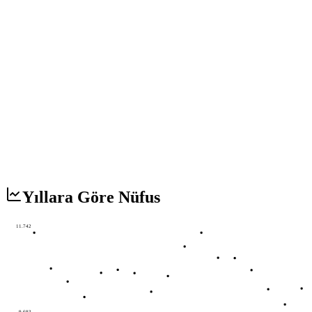
Yıllara Göre Nüfus
11.742
9.693