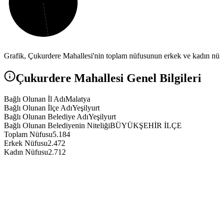
Grafik,
Çukurdere
Mahallesi'nin toplam nüfusunun erkek ve kadın nüfu
Çukurdere
Mahallesi Genel Bilgileri
Bağlı Olunan İl Adı
Malatya
Bağlı Olunan İlçe Adı
Yeşilyurt
Bağlı Olunan Belediye Adı
Yeşilyurt
Bağlı Olunan Belediyenin Niteliği
BÜYÜKŞEHİR İLÇE
Toplam Nüfusu
5.184
Erkek Nüfusu
2.472
Kadın Nüfusu
2.712