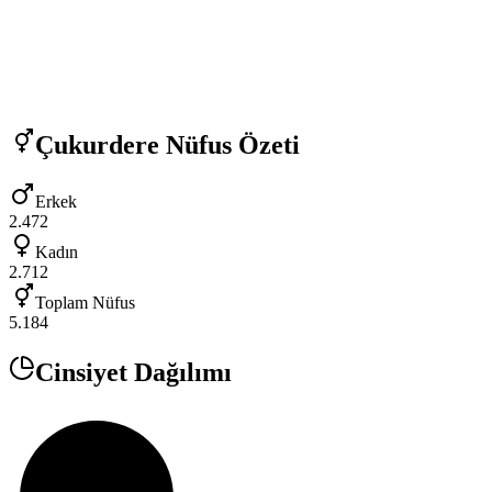
Çukurdere
Nüfus Özeti
Erkek
2.472
Kadın
2.712
Toplam Nüfus
5.184
Cinsiyet Dağılımı