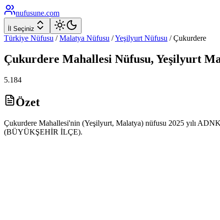
nufusune
.com
İl Seçiniz
Türkiye Nüfusu
/
Malatya
Nüfusu
/
Yeşilyurt
Nüfusu
/
Çukurdere
Çukurdere
Mahallesi Nüfusu,
Yeşilyurt
Ma
5.184
Özet
Çukurdere Mahallesi'nin (Yeşilyurt, Malatya) nüfusu 2025 yılı ADNKS v
(BÜYÜKŞEHİR İLÇE).