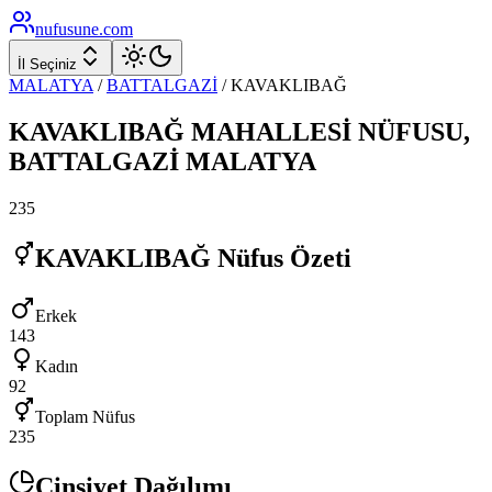
nufusune
.com
İl Seçiniz
MALATYA
/
BATTALGAZİ
/
KAVAKLIBAĞ
KAVAKLIBAĞ
MAHALLESİ NÜFUSU,
BATTALGAZİ
MALATYA
235
KAVAKLIBAĞ
Nüfus Özeti
Erkek
143
Kadın
92
Toplam Nüfus
235
Cinsiyet Dağılımı