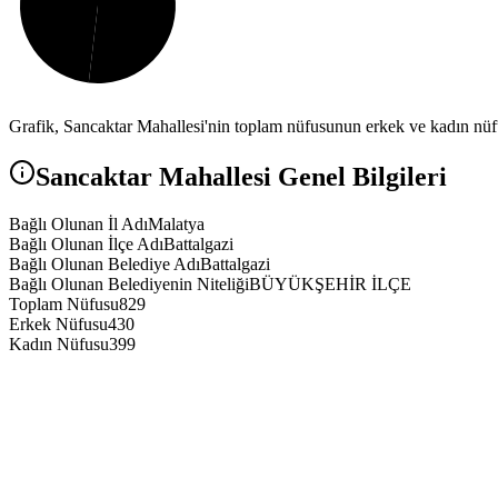
Grafik,
Sancaktar
Mahallesi'nin toplam nüfusunun erkek ve kadın nüfus
Sancaktar
Mahallesi Genel Bilgileri
Bağlı Olunan İl Adı
Malatya
Bağlı Olunan İlçe Adı
Battalgazi
Bağlı Olunan Belediye Adı
Battalgazi
Bağlı Olunan Belediyenin Niteliği
BÜYÜKŞEHİR İLÇE
Toplam Nüfusu
829
Erkek Nüfusu
430
Kadın Nüfusu
399