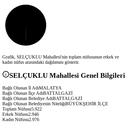
Grafik,
SELÇUKLU
Mahallesi'nin toplam nüfusunun erkek ve
kadın nüfus arasındaki dağılımını gösterir.
SELÇUKLU
Mahallesi Genel Bilgileri
Bağlı Olunan İl Adı
MALATYA
Bağlı Olunan İlçe Adı
BATTALGAZİ
Bağlı Olunan Belediye Adı
BATTALGAZİ
Bağlı Olunan Belediyenin Niteliği
BÜYÜKŞEHİR İLÇE
Toplam Nüfusu
5.922
Erkek Nüfusu
2.946
Kadın Nüfusu
2.976