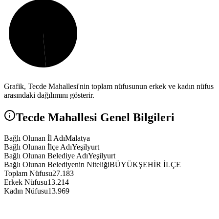
Grafik,
Tecde
Mahallesi'nin toplam nüfusunun erkek ve kadın nüfus
arasındaki dağılımını gösterir.
Tecde
Mahallesi Genel Bilgileri
Bağlı Olunan İl Adı
Malatya
Bağlı Olunan İlçe Adı
Yeşilyurt
Bağlı Olunan Belediye Adı
Yeşilyurt
Bağlı Olunan Belediyenin Niteliği
BÜYÜKŞEHİR İLÇE
Toplam Nüfusu
27.183
Erkek Nüfusu
13.214
Kadın Nüfusu
13.969