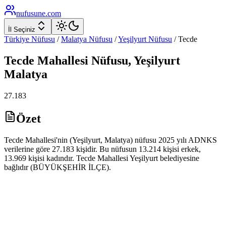
nufusune
.com
İl Seçiniz
Türkiye Nüfusu
/
Malatya
Nüfusu
/
Yeşilyurt
Nüfusu
/
Tecde
Tecde
Mahallesi Nüfusu,
Yeşilyurt
Malatya
27.183
Özet
Tecde Mahallesi'nin (Yeşilyurt, Malatya) nüfusu 2025 yılı ADNKS
verilerine göre 27.183 kişidir. Bu nüfusun 13.214 kişisi erkek,
13.969 kişisi kadındır. Tecde Mahallesi Yeşilyurt belediyesine
bağlıdır (BÜYÜKŞEHİR İLÇE).