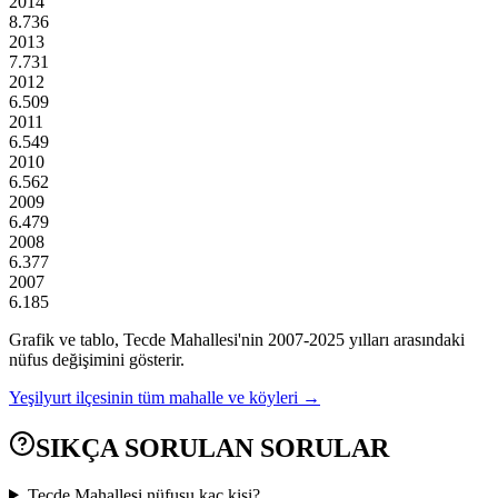
2014
8.736
2013
7.731
2012
6.509
2011
6.549
2010
6.562
2009
6.479
2008
6.377
2007
6.185
Grafik ve tablo,
Tecde
Mahallesi'nin
2007
-
2025
yılları arasındaki
nüfus değişimini gösterir.
Yeşilyurt
ilçesinin tüm mahalle ve köyleri →
SIKÇA SORULAN SORULAR
Tecde Mahallesi nüfusu kaç kişi?