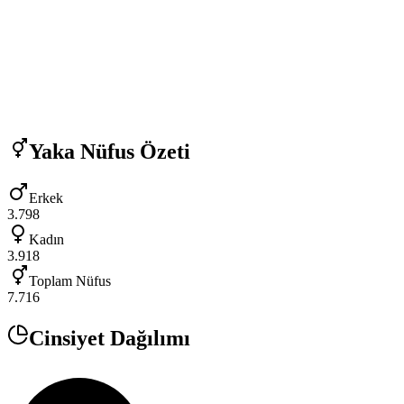
Yaka
Nüfus Özeti
Erkek
3.798
Kadın
3.918
Toplam Nüfus
7.716
Cinsiyet Dağılımı