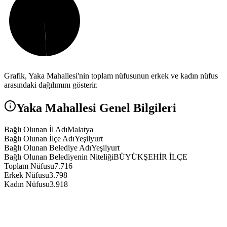
Grafik,
Yaka
Mahallesi'nin toplam nüfusunun erkek ve kadın nüfus
arasındaki dağılımını gösterir.
Yaka
Mahallesi Genel Bilgileri
Bağlı Olunan İl Adı
Malatya
Bağlı Olunan İlçe Adı
Yeşilyurt
Bağlı Olunan Belediye Adı
Yeşilyurt
Bağlı Olunan Belediyenin Niteliği
BÜYÜKŞEHİR İLÇE
Toplam Nüfusu
7.716
Erkek Nüfusu
3.798
Kadın Nüfusu
3.918