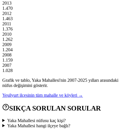
2013
1.470
2012
1.463
2011
1.376
2010
1.262
2009
1.204
2008
1.159
2007
1.028
Grafik ve tablo,
Yaka
Mahallesi'nin
2007
-
2025
yılları arasındaki
nüfus değişimini gösterir.
Yeşilyurt
ilçesinin tüm mahalle ve köyleri →
SIKÇA SORULAN SORULAR
Yaka Mahallesi nüfusu kaç kişi?
Yaka Mahallesi hangi ilçeye bağlı?