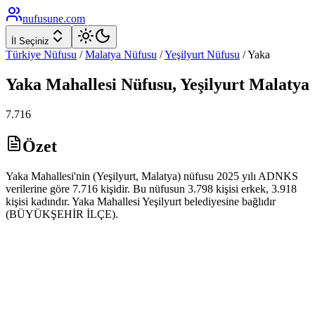
nufusune
.com
İl Seçiniz
Türkiye Nüfusu
/
Malatya
Nüfusu
/
Yeşilyurt
Nüfusu
/
Yaka
Yaka
Mahallesi Nüfusu,
Yeşilyurt
Malatya
7.716
Özet
Yaka Mahallesi'nin (Yeşilyurt, Malatya) nüfusu 2025 yılı ADNKS
verilerine göre 7.716 kişidir. Bu nüfusun 3.798 kişisi erkek, 3.918
kişisi kadındır. Yaka Mahallesi Yeşilyurt belediyesine bağlıdır
(BÜYÜKŞEHİR İLÇE).