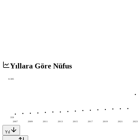
Yıllara Göre Nüfus
8.385
359
2007
2009
2011
2013
2015
2017
2019
2021
2023
Yıl