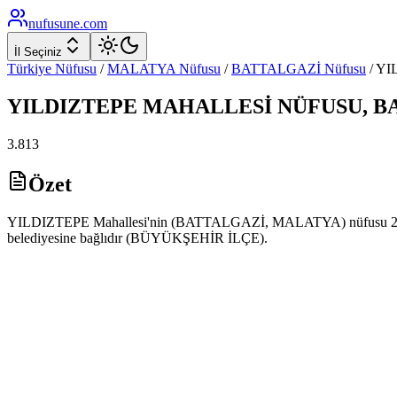
nufusune
.com
İl Seçiniz
Türkiye Nüfusu
/
MALATYA
Nüfusu
/
BATTALGAZİ
Nüfusu
/
YI
YILDIZTEPE
MAHALLESİ NÜFUSU,
B
3.813
Özet
YILDIZTEPE Mahallesi'nin (BATTALGAZİ, MALATYA) nüfusu 2025 yı
belediyesine bağlıdır (BÜYÜKŞEHİR İLÇE).