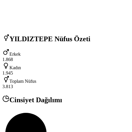
YILDIZTEPE
Nüfus Özeti
Erkek
1.868
Kadın
1.945
Toplam Nüfus
3.813
Cinsiyet Dağılımı