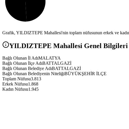
Grafik,
YILDIZTEPE
Mahallesi'nin toplam nüfusunun erkek ve kadın 
YILDIZTEPE
Mahallesi Genel Bilgileri
Bağlı Olunan İl Adı
MALATYA
Bağlı Olunan İlçe Adı
BATTALGAZİ
Bağlı Olunan Belediye Adı
BATTALGAZİ
Bağlı Olunan Belediyenin Niteliği
BÜYÜKŞEHİR İLÇE
Toplam Nüfusu
3.813
Erkek Nüfusu
1.868
Kadın Nüfusu
1.945