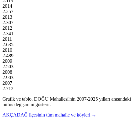
2.113
2014
2.257
2013
2.307
2012
2.341
2011
2.635
2010
2.489
2009
2.503
2008
2.903
2007
2.712
Grafik ve tablo,
DOĞU
Mahallesi'nin
2007
-
2025
yılları arasındaki
nüfus değişimini gösterir.
AKÇADAĞ
ilçesinin tüm mahalle ve köyleri →