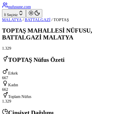
nufusune
.com
İl Seçiniz
MALATYA
/
BATTALGAZİ
/
TOPTAŞ
TOPTAŞ
MAHALLESİ NÜFUSU,
BATTALGAZİ
MALATYA
1.329
TOPTAŞ
Nüfus Özeti
Erkek
667
Kadın
662
Toplam Nüfus
1.329
Cinsiyet Dağılımı