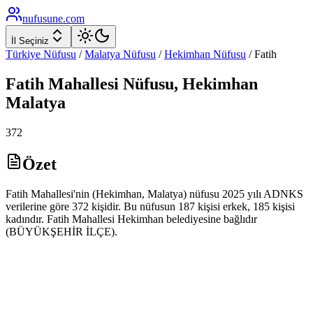
nufusune
.com
İl Seçiniz
Türkiye Nüfusu
/
Malatya
Nüfusu
/
Hekimhan
Nüfusu
/
Fatih
Fatih
Mahallesi Nüfusu,
Hekimhan
Malatya
372
Özet
Fatih Mahallesi'nin (Hekimhan, Malatya) nüfusu 2025 yılı ADNKS
verilerine göre 372 kişidir. Bu nüfusun 187 kişisi erkek, 185 kişisi
kadındır. Fatih Mahallesi Hekimhan belediyesine bağlıdır
(BÜYÜKŞEHİR İLÇE).