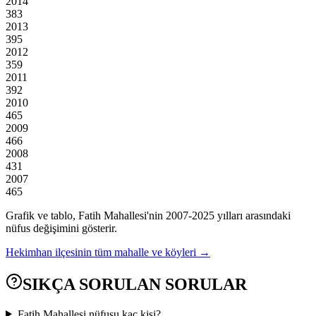
2014
383
2013
395
2012
359
2011
392
2010
465
2009
466
2008
431
2007
465
Grafik ve tablo,
Fatih
Mahallesi'nin
2007
-
2025
yılları arasındaki
nüfus değişimini gösterir.
Hekimhan
ilçesinin tüm mahalle ve köyleri →
SIKÇA SORULAN SORULAR
Fatih Mahallesi nüfusu kaç kişi?