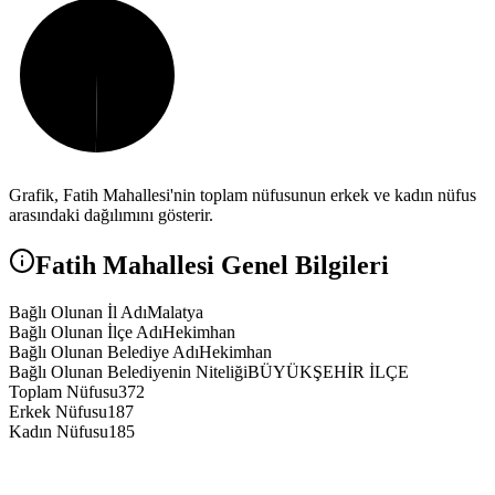
Grafik,
Fatih
Mahallesi'nin toplam nüfusunun erkek ve kadın nüfus
arasındaki dağılımını gösterir.
Fatih
Mahallesi Genel Bilgileri
Bağlı Olunan İl Adı
Malatya
Bağlı Olunan İlçe Adı
Hekimhan
Bağlı Olunan Belediye Adı
Hekimhan
Bağlı Olunan Belediyenin Niteliği
BÜYÜKŞEHİR İLÇE
Toplam Nüfusu
372
Erkek Nüfusu
187
Kadın Nüfusu
185