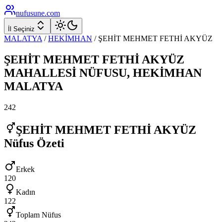
nufusune
.com
İl Seçiniz
MALATYA
/
HEKİMHAN
/
ŞEHİT MEHMET FETHİ AKYÜZ
ŞEHİT MEHMET FETHİ AKYÜZ
MAHALLESİ NÜFUSU,
HEKİMHAN
MALATYA
242
ŞEHİT MEHMET FETHİ AKYÜZ
Nüfus Özeti
Erkek
120
Kadın
122
Toplam Nüfus