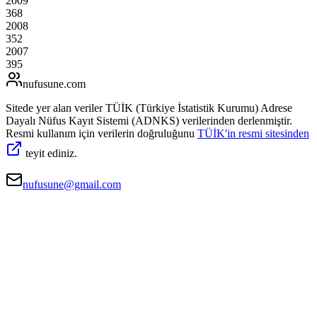
2009
368
2008
352
2007
395
nufusune
.com
Sitede yer alan veriler TÜİK (Türkiye İstatistik Kurumu) Adrese
Dayalı Nüfus Kayıt Sistemi (ADNKS) verilerinden derlenmiştir.
Resmi kullanım için verilerin doğruluğunu
TÜİK'in resmi sitesinden
teyit ediniz.
nufusune@gmail.com