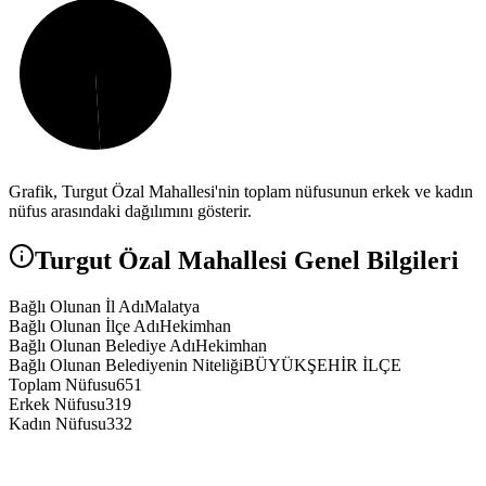
Grafik,
Turgut Özal
Mahallesi'nin toplam nüfusunun erkek ve kadın
nüfus arasındaki dağılımını gösterir.
Turgut Özal
Mahallesi Genel Bilgileri
Bağlı Olunan İl Adı
Malatya
Bağlı Olunan İlçe Adı
Hekimhan
Bağlı Olunan Belediye Adı
Hekimhan
Bağlı Olunan Belediyenin Niteliği
BÜYÜKŞEHİR İLÇE
Toplam Nüfusu
651
Erkek Nüfusu
319
Kadın Nüfusu
332