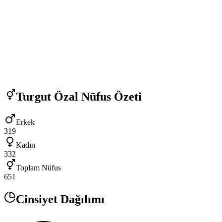
Turgut Özal
Nüfus Özeti
Erkek
319
Kadın
332
Toplam Nüfus
651
Cinsiyet Dağılımı