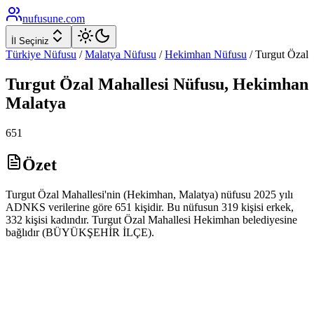
nufusune
.com
İl Seçiniz
Türkiye Nüfusu
/
Malatya
Nüfusu
/
Hekimhan
Nüfusu
/
Turgut Özal
Turgut Özal
Mahallesi Nüfusu,
Hekimhan
Malatya
651
Özet
Turgut Özal Mahallesi'nin (Hekimhan, Malatya) nüfusu 2025 yılı
ADNKS verilerine göre 651 kişidir. Bu nüfusun 319 kişisi erkek,
332 kişisi kadındır. Turgut Özal Mahallesi Hekimhan belediyesine
bağlıdır (BÜYÜKŞEHİR İLÇE).