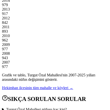
2014
979
2013
917
2012
842
2011
893
2010
962
2009
977
2008
943
2007
977
Grafik ve tablo,
Turgut Özal
Mahallesi'nin
2007
-
2025
yılları
arasındaki nüfus değişimini gösterir.
Hekimhan
ilçesinin tüm mahalle ve köyleri →
SIKÇA SORULAN SORULAR
Turgut Özal Mahallesi nüfusu kaç kişi?