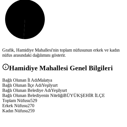
Grafik,
Hamidiye
Mahallesi'nin toplam nüfusunun erkek ve kadın
nüfus arasındaki dağılımını gösterir.
Hamidiye
Mahallesi Genel Bilgileri
Bağlı Olunan İl Adı
Malatya
Bağlı Olunan İlçe Adı
Yeşilyurt
Bağlı Olunan Belediye Adı
Yeşilyurt
Bağlı Olunan Belediyenin Niteliği
BÜYÜKŞEHİR İLÇE
Toplam Nüfusu
529
Erkek Nüfusu
270
Kadın Nüfusu
259