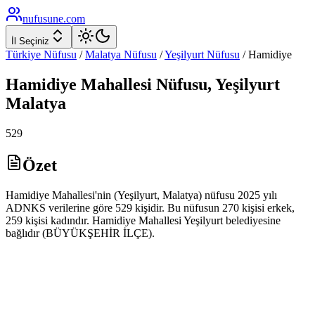
nufusune
.com
İl Seçiniz
Türkiye Nüfusu
/
Malatya
Nüfusu
/
Yeşilyurt
Nüfusu
/
Hamidiye
Hamidiye
Mahallesi Nüfusu,
Yeşilyurt
Malatya
529
Özet
Hamidiye Mahallesi'nin (Yeşilyurt, Malatya) nüfusu 2025 yılı
ADNKS verilerine göre 529 kişidir. Bu nüfusun 270 kişisi erkek,
259 kişisi kadındır. Hamidiye Mahallesi Yeşilyurt belediyesine
bağlıdır (BÜYÜKŞEHİR İLÇE).