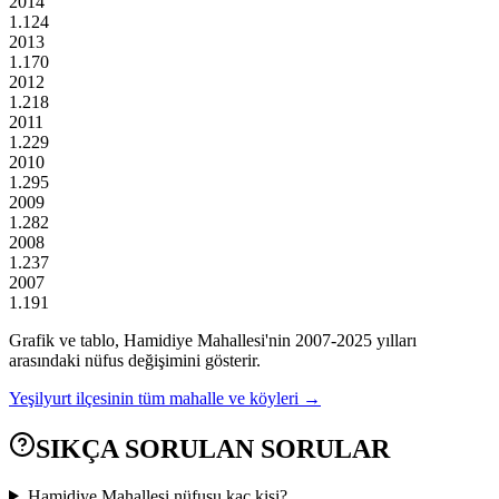
2014
1.124
2013
1.170
2012
1.218
2011
1.229
2010
1.295
2009
1.282
2008
1.237
2007
1.191
Grafik ve tablo,
Hamidiye
Mahallesi'nin
2007
-
2025
yılları
arasındaki nüfus değişimini gösterir.
Yeşilyurt
ilçesinin tüm mahalle ve köyleri →
SIKÇA SORULAN SORULAR
Hamidiye Mahallesi nüfusu kaç kişi?