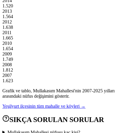
2014
1.520
2013
1.564
2012
1.638
2011
1.665
2010
1.654
2009
1.749
2008
1.812
2007
1.623
Grafik ve tablo,
Mullakasım
Mahallesi'nin
2007
-
2025
yılları
arasındaki nüfus değişimini gösterir.
Yeşilyurt
ilçesinin tüm mahalle ve köyleri →
SIKÇA SORULAN SORULAR
Mullakasım Mahallesi nüfusu kaç kişi?