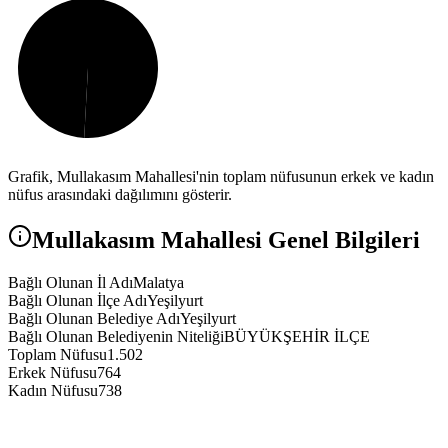
Grafik,
Mullakasım
Mahallesi'nin toplam nüfusunun erkek ve kadın
nüfus arasındaki dağılımını gösterir.
Mullakasım
Mahallesi Genel Bilgileri
Bağlı Olunan İl Adı
Malatya
Bağlı Olunan İlçe Adı
Yeşilyurt
Bağlı Olunan Belediye Adı
Yeşilyurt
Bağlı Olunan Belediyenin Niteliği
BÜYÜKŞEHİR İLÇE
Toplam Nüfusu
1.502
Erkek Nüfusu
764
Kadın Nüfusu
738