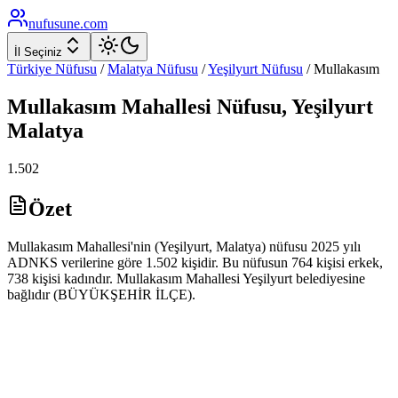
nufusune
.com
İl Seçiniz
Türkiye Nüfusu
/
Malatya
Nüfusu
/
Yeşilyurt
Nüfusu
/
Mullakasım
Mullakasım
Mahallesi Nüfusu,
Yeşilyurt
Malatya
1.502
Özet
Mullakasım Mahallesi'nin (Yeşilyurt, Malatya) nüfusu 2025 yılı
ADNKS verilerine göre 1.502 kişidir. Bu nüfusun 764 kişisi erkek,
738 kişisi kadındır. Mullakasım Mahallesi Yeşilyurt belediyesine
bağlıdır (BÜYÜKŞEHİR İLÇE).