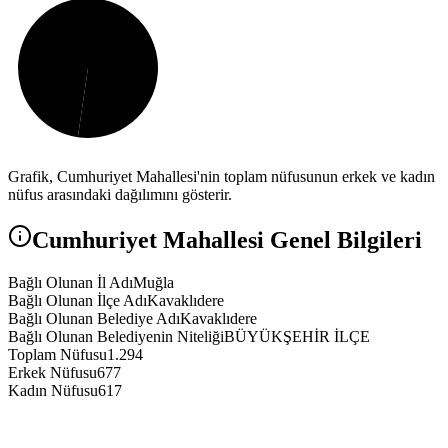
Grafik,
Cumhuriyet
Mahallesi'nin toplam nüfusunun erkek ve kadın
nüfus arasındaki dağılımını gösterir.
Cumhuriyet
Mahallesi Genel Bilgileri
Bağlı Olunan İl Adı
Muğla
Bağlı Olunan İlçe Adı
Kavaklıdere
Bağlı Olunan Belediye Adı
Kavaklıdere
Bağlı Olunan Belediyenin Niteliği
BÜYÜKŞEHİR İLÇE
Toplam Nüfusu
1.294
Erkek Nüfusu
677
Kadın Nüfusu
617