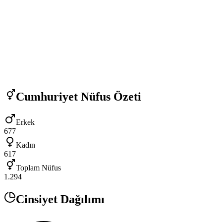
Cumhuriyet
Nüfus Özeti
Erkek
677
Kadın
617
Toplam Nüfus
1.294
Cinsiyet Dağılımı