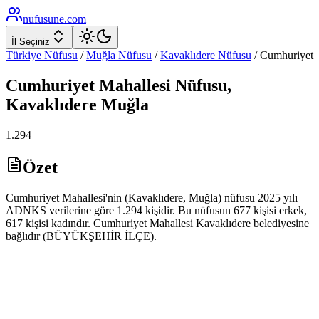
nufusune
.com
İl Seçiniz
Türkiye Nüfusu
/
Muğla
Nüfusu
/
Kavaklıdere
Nüfusu
/
Cumhuriyet
Cumhuriyet
Mahallesi Nüfusu,
Kavaklıdere
Muğla
1.294
Özet
Cumhuriyet Mahallesi'nin (Kavaklıdere, Muğla) nüfusu 2025 yılı
ADNKS verilerine göre 1.294 kişidir. Bu nüfusun 677 kişisi erkek,
617 kişisi kadındır. Cumhuriyet Mahallesi Kavaklıdere belediyesine
bağlıdır (BÜYÜKŞEHİR İLÇE).