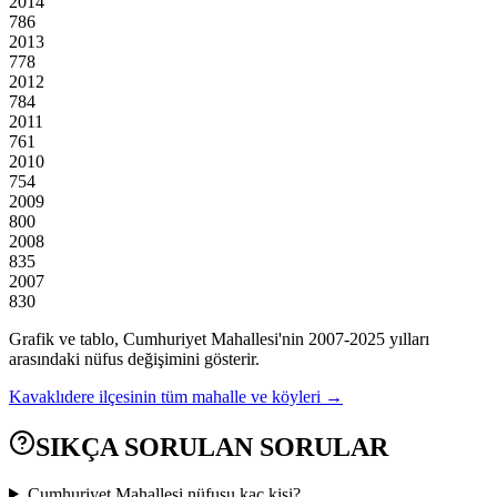
2014
786
2013
778
2012
784
2011
761
2010
754
2009
800
2008
835
2007
830
Grafik ve tablo,
Cumhuriyet
Mahallesi'nin
2007
-
2025
yılları
arasındaki nüfus değişimini gösterir.
Kavaklıdere
ilçesinin tüm mahalle ve köyleri →
SIKÇA SORULAN SORULAR
Cumhuriyet Mahallesi nüfusu kaç kişi?