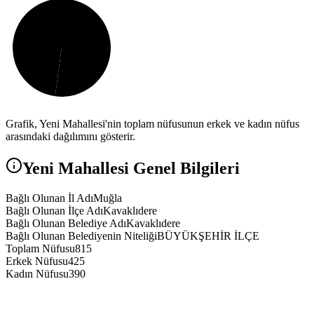
Grafik,
Yeni
Mahallesi'nin toplam nüfusunun erkek ve kadın nüfus
arasındaki dağılımını gösterir.
Yeni
Mahallesi Genel Bilgileri
Bağlı Olunan İl Adı
Muğla
Bağlı Olunan İlçe Adı
Kavaklıdere
Bağlı Olunan Belediye Adı
Kavaklıdere
Bağlı Olunan Belediyenin Niteliği
BÜYÜKŞEHİR İLÇE
Toplam Nüfusu
815
Erkek Nüfusu
425
Kadın Nüfusu
390