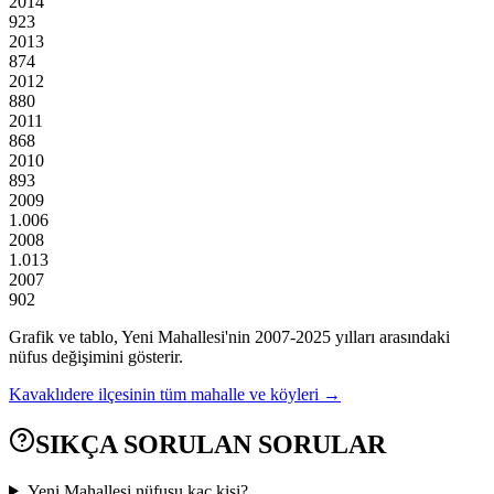
2014
923
2013
874
2012
880
2011
868
2010
893
2009
1.006
2008
1.013
2007
902
Grafik ve tablo,
Yeni
Mahallesi'nin
2007
-
2025
yılları arasındaki
nüfus değişimini gösterir.
Kavaklıdere
ilçesinin tüm mahalle ve köyleri →
SIKÇA SORULAN SORULAR
Yeni Mahallesi nüfusu kaç kişi?