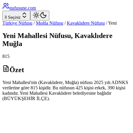
nufusune
.com
İl Seçiniz
Türkiye Nüfusu
/
Muğla
Nüfusu
/
Kavaklıdere
Nüfusu
/
Yeni
Yeni
Mahallesi Nüfusu,
Kavaklıdere
Muğla
815
Özet
Yeni Mahallesi'nin (Kavaklıdere, Muğla) nüfusu 2025 yılı ADNKS
verilerine göre 815 kişidir. Bu nüfusun 425 kişisi erkek, 390 kişisi
kadındır. Yeni Mahallesi Kavaklıdere belediyesine bağlıdır
(BÜYÜKŞEHİR İLÇE).