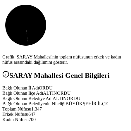
Grafik,
SARAY
Mahallesi'nin toplam nüfusunun erkek ve kadın
nüfus arasındaki dağılımını gösterir.
SARAY
Mahallesi Genel Bilgileri
Bağlı Olunan İl Adı
ORDU
Bağlı Olunan İlçe Adı
ALTINORDU
Bağlı Olunan Belediye Adı
ALTINORDU
Bağlı Olunan Belediyenin Niteliği
BÜYÜKŞEHİR İLÇE
Toplam Nüfusu
1.347
Erkek Nüfusu
647
Kadın Nüfusu
700