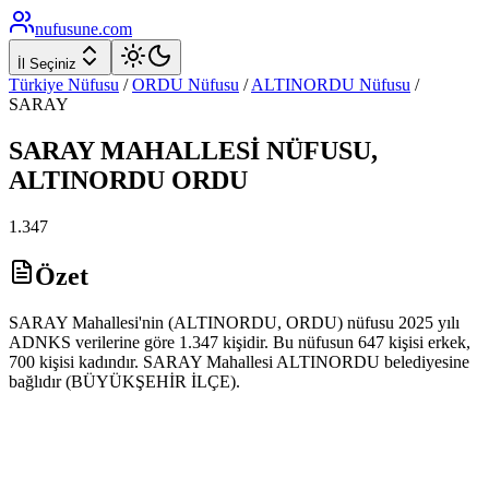
nufusune
.com
İl Seçiniz
Türkiye Nüfusu
/
ORDU
Nüfusu
/
ALTINORDU
Nüfusu
/
SARAY
SARAY
MAHALLESİ NÜFUSU,
ALTINORDU
ORDU
1.347
Özet
SARAY Mahallesi'nin (ALTINORDU, ORDU) nüfusu 2025 yılı
ADNKS verilerine göre 1.347 kişidir. Bu nüfusun 647 kişisi erkek,
700 kişisi kadındır. SARAY Mahallesi ALTINORDU belediyesine
bağlıdır (BÜYÜKŞEHİR İLÇE).