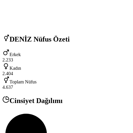
DENİZ
Nüfus Özeti
Erkek
2.233
Kadın
2.404
Toplam Nüfus
4.637
Cinsiyet Dağılımı