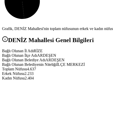
Grafik,
DENİZ
Mahallesi'nin toplam nüfusunun erkek ve kadın nüfus a
DENİZ
Mahallesi Genel Bilgileri
Bağlı Olunan İl Adı
RİZE
Bağlı Olunan İlçe Adı
ARDEŞEN
Bağlı Olunan Belediye Adı
ARDEŞEN
Bağlı Olunan Belediyenin Niteliği
İLÇE MERKEZİ
Toplam Nüfusu
4.637
Erkek Nüfusu
2.233
Kadın Nüfusu
2.404