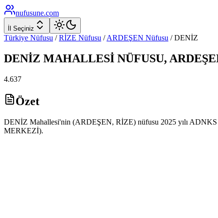
nufusune
.com
İl Seçiniz
Türkiye Nüfusu
/
RİZE
Nüfusu
/
ARDEŞEN
Nüfusu
/
DENİZ
DENİZ
MAHALLESİ NÜFUSU,
ARDEŞE
4.637
Özet
DENİZ Mahallesi'nin (ARDEŞEN, RİZE) nüfusu 2025 yılı ADNKS veril
MERKEZİ).