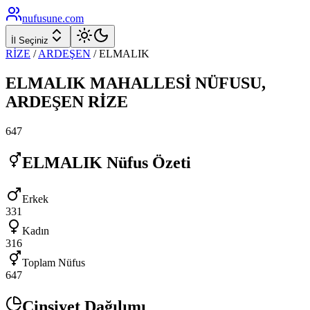
nufusune
.com
İl Seçiniz
RİZE
/
ARDEŞEN
/
ELMALIK
ELMALIK
MAHALLESİ NÜFUSU,
ARDEŞEN
RİZE
647
ELMALIK
Nüfus Özeti
Erkek
331
Kadın
316
Toplam Nüfus
647
Cinsiyet Dağılımı