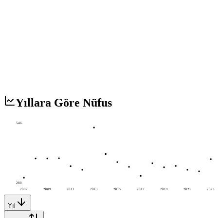
Yıllara Göre Nüfus
546
280
2007
2009
2011
2013
2015
2017
2019
2021
2023
Yıl