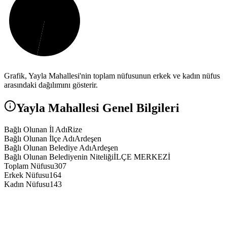
Grafik,
Yayla
Mahallesi'nin toplam nüfusunun erkek ve kadın nüfus
arasındaki dağılımını gösterir.
Yayla
Mahallesi Genel Bilgileri
Bağlı Olunan İl Adı
Rize
Bağlı Olunan İlçe Adı
Ardeşen
Bağlı Olunan Belediye Adı
Ardeşen
Bağlı Olunan Belediyenin Niteliği
İLÇE MERKEZİ
Toplam Nüfusu
307
Erkek Nüfusu
164
Kadın Nüfusu
143