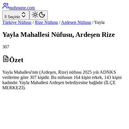
nufusune
.com
İl Seçiniz
Türkiye Nüfusu
/
Rize
Nüfusu
/
Ardeşen
Nüfusu
/
Yayla
Yayla
Mahallesi Nüfusu,
Ardeşen
Rize
307
Özet
Yayla Mahallesi'nin (Ardeşen, Rize) nüfusu 2025 yılı ADNKS
verilerine göre 307 kişidir. Bu nüfusun 164 kişisi erkek, 143 kişisi
kadındır. Yayla Mahallesi Ardeşen belediyesine bağlıdır (İLÇE
MERKEZİ).