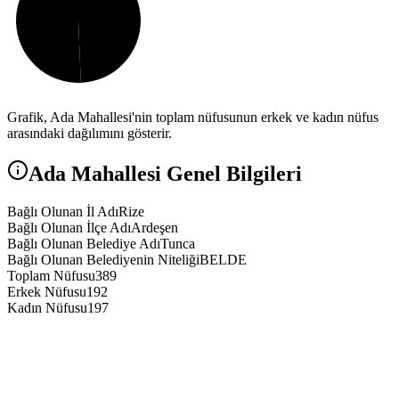
Grafik,
Ada
Mahallesi'nin toplam nüfusunun erkek ve kadın nüfus
arasındaki dağılımını gösterir.
Ada
Mahallesi Genel Bilgileri
Bağlı Olunan İl Adı
Rize
Bağlı Olunan İlçe Adı
Ardeşen
Bağlı Olunan Belediye Adı
Tunca
Bağlı Olunan Belediyenin Niteliği
BELDE
Toplam Nüfusu
389
Erkek Nüfusu
192
Kadın Nüfusu
197