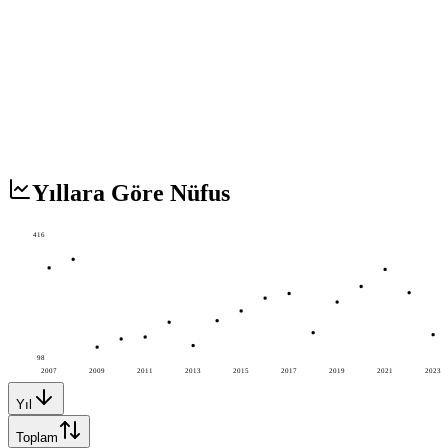
Yıllara Göre Nüfus
416
98
2007
2009
2011
2013
2015
2017
2019
2021
2023
Yıl
Toplam