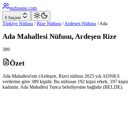
nufusune
.com
İl Seçiniz
Türkiye Nüfusu
/
Rize
Nüfusu
/
Ardeşen
Nüfusu
/
Ada
Ada
Mahallesi Nüfusu,
Ardeşen
Rize
389
Özet
Ada Mahallesi'nin (Ardeşen, Rize) nüfusu 2025 yılı ADNKS
verilerine göre 389 kişidir. Bu nüfusun 192 kişisi erkek, 197 kişisi
kadındır. Ada Mahallesi Tunca belediyesine bağlıdır (BELDE).