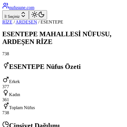
nufusune
.com
İl Seçiniz
RİZE
/
ARDEŞEN
/
ESENTEPE
ESENTEPE
MAHALLESİ NÜFUSU,
ARDEŞEN
RİZE
738
ESENTEPE
Nüfus Özeti
Erkek
377
Kadın
361
Toplam Nüfus
738
Cinsiyet Dağılımı