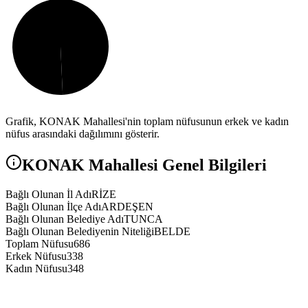
Grafik,
KONAK
Mahallesi'nin toplam nüfusunun erkek ve kadın
nüfus arasındaki dağılımını gösterir.
KONAK
Mahallesi Genel Bilgileri
Bağlı Olunan İl Adı
RİZE
Bağlı Olunan İlçe Adı
ARDEŞEN
Bağlı Olunan Belediye Adı
TUNCA
Bağlı Olunan Belediyenin Niteliği
BELDE
Toplam Nüfusu
686
Erkek Nüfusu
338
Kadın Nüfusu
348