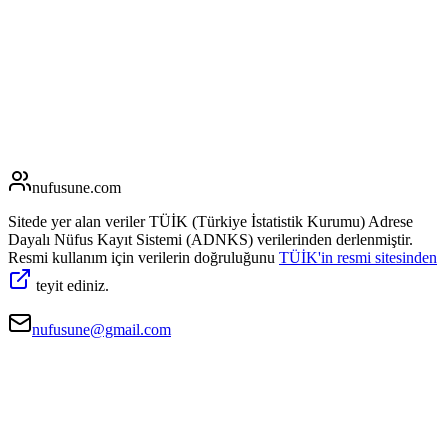
nufusune
.com
Sitede yer alan veriler TÜİK (Türkiye İstatistik Kurumu) Adrese
Dayalı Nüfus Kayıt Sistemi (ADNKS) verilerinden derlenmiştir.
Resmi kullanım için verilerin doğruluğunu
TÜİK'in resmi sitesinden
teyit ediniz.
nufusune@gmail.com