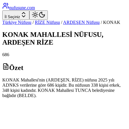
nufusune
.com
İl Seçiniz
Türkiye Nüfusu
/
RİZE
Nüfusu
/
ARDEŞEN
Nüfusu
/
KONAK
KONAK
MAHALLESİ NÜFUSU,
ARDEŞEN
RİZE
686
Özet
KONAK Mahallesi'nin (ARDEŞEN, RİZE) nüfusu 2025 yılı
ADNKS verilerine göre 686 kişidir. Bu nüfusun 338 kişisi erkek,
348 kişisi kadındır. KONAK Mahallesi TUNCA belediyesine
bağlıdır (BELDE).