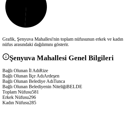
Grafik,
Şenyuva
Mahallesi'nin toplam nüfusunun erkek ve kadın
nüfus arasındaki dağılımını gösterir.
Şenyuva
Mahallesi Genel Bilgileri
Bağlı Olunan İl Adı
Rize
Bağlı Olunan İlçe Adı
Ardeşen
Bağlı Olunan Belediye Adı
Tunca
Bağlı Olunan Belediyenin Niteliği
BELDE
Toplam Nüfusu
581
Erkek Nüfusu
296
Kadın Nüfusu
285