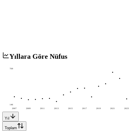
Yıllara Göre Nüfus
709
146
2007
2009
2011
2013
2015
2017
2019
2021
2023
Yıl
Toplam