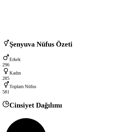
Şenyuva
Nüfus Özeti
Erkek
296
Kadın
285
Toplam Nüfus
581
Cinsiyet Dağılımı