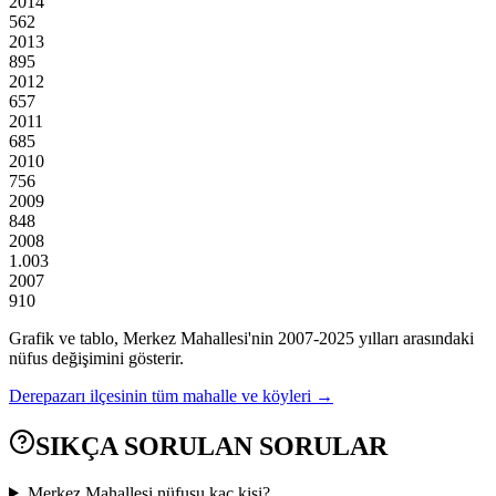
2014
562
2013
895
2012
657
2011
685
2010
756
2009
848
2008
1.003
2007
910
Grafik ve tablo,
Merkez
Mahallesi'nin
2007
-
2025
yılları arasındaki
nüfus değişimini gösterir.
Derepazarı
ilçesinin tüm mahalle ve köyleri →
SIKÇA SORULAN SORULAR
Merkez Mahallesi nüfusu kaç kişi?