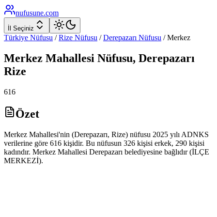
nufusune
.com
İl Seçiniz
Türkiye Nüfusu
/
Rize
Nüfusu
/
Derepazarı
Nüfusu
/
Merkez
Merkez
Mahallesi Nüfusu,
Derepazarı
Rize
616
Özet
Merkez Mahallesi'nin (Derepazarı, Rize) nüfusu 2025 yılı ADNKS
verilerine göre 616 kişidir. Bu nüfusun 326 kişisi erkek, 290 kişisi
kadındır. Merkez Mahallesi Derepazarı belediyesine bağlıdır (İLÇE
MERKEZİ).