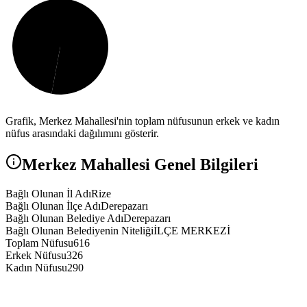
Grafik,
Merkez
Mahallesi'nin toplam nüfusunun erkek ve kadın
nüfus arasındaki dağılımını gösterir.
Merkez
Mahallesi Genel Bilgileri
Bağlı Olunan İl Adı
Rize
Bağlı Olunan İlçe Adı
Derepazarı
Bağlı Olunan Belediye Adı
Derepazarı
Bağlı Olunan Belediyenin Niteliği
İLÇE MERKEZİ
Toplam Nüfusu
616
Erkek Nüfusu
326
Kadın Nüfusu
290